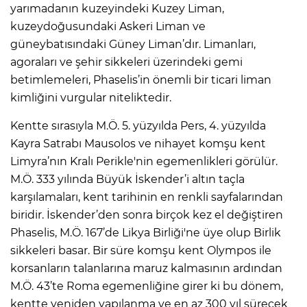
yarımadanın kuzeyindeki Kuzey Liman,
kuzeydoğusundaki Askeri Liman ve
güneybatısındaki Güney Liman’dır. Limanları,
agoraları ve şehir sikkeleri üzerindeki gemi
betimlemeleri, Phaselis’in önemli bir ticari liman
kimliğini vurgular niteliktedir.
Kentte sırasıyla M.Ö. 5. yüzyılda Pers, 4. yüzyılda
Kayra Satrabı Mausolos ve nihayet komşu kent
Limyra’nın Kralı Perikle'nin egemenlikleri görülür.
M.Ö. 333 yılında Büyük İskender’i altın taçla
karşılamaları, kent tarihinin en renkli sayfalarından
biridir. İskender’den sonra birçok kez el değiştiren
Phaselis, M.Ö. 167’de Likya Birliği'ne üye olup Birlik
sikkeleri basar. Bir süre komşu kent Olympos ile
korsanların talanlarına maruz kalmasının ardından
M.Ö. 43’te Roma egemenliğine girer ki bu dönem,
kentte yeniden yapılanma ve en az 300 yıl sürecek