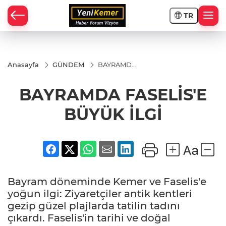
TR
Anasayfa
GÜNDEM
BAYRAMDA
FASELİS'E
BÜYÜK İLGİ
BAYRAMDA FASELİS'E
BÜYÜK İLGİ
Bayram döneminde Kemer ve Faselis'e
yoğun ilgi: Ziyaretçiler antik kentleri
gezip güzel plajlarda tatilin tadını
çıkardı. Faselis'in tarihi ve doğal