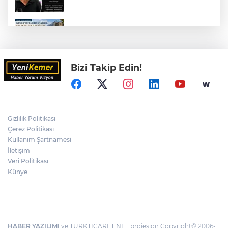
KEMER'DE TARİH YENİDEN AYAĞA
KALKIYOR
Bizi Takip Edin!
Sahilde Tek Başına Bir Özgürlük Hikâyesi
ULUPINAR, SICAK YAZ GÜNLERİNDE
TURİSTLERİN GÖZDESİ OLMAYA DEVAM
Gizlilik Politikası
EDİYOR
Çerez Politikası
Kullanım Şartnamesi
İletişim
MUSTAFA ERTUĞRUL MEVZİLERİ İÇİN
PROTOKOL İMZALANDI
Veri Politikası
Künye
HABER YAZILIMI
ve TURKTICARET.NET projesidir Copyright© 2006-