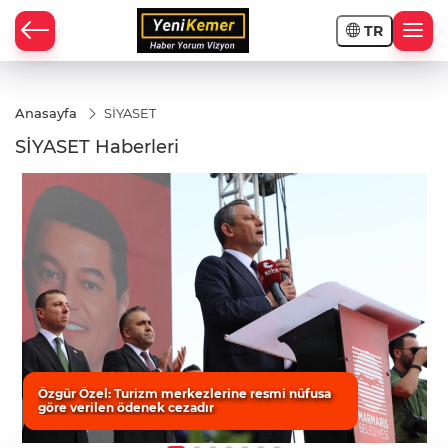
TR
Anasayfa
SİYASET
SİYASET Haberleri
Özgür Özel: Turizm merkezlerine resmi nüfusa
göre verilen ödenek cezadır