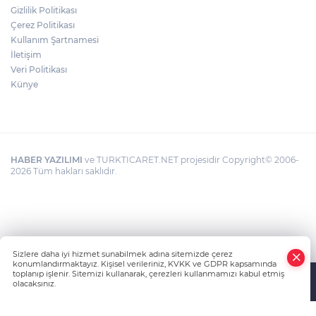
TURİSTLERİN GÖZDESİ OLMAYA DEVAM
Gizlilik Politikası
EDİYOR
Çerez Politikası
Kullanım Şartnamesi
İletişim
MUSTAFA ERTUĞRUL MEVZİLERİ İÇİN
PROTOKOL İMZALANDI
Veri Politikası
Künye
HABER YAZILIMI
ve TURKTICARET.NET projesidir Copyright© 2006-
2026 Tüm hakları saklıdır.
Sizlere daha iyi hizmet sunabilmek adına sitemizde çerez
konumlandırmaktayız. Kişisel verileriniz, KVKK ve GDPR kapsamında
toplanıp işlenir. Sitemizi kullanarak, çerezleri kullanmamızı kabul etmiş
olacaksınız.
Anasayfa
Haber Ara
Yazarlar