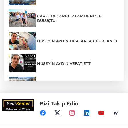
CARETTA CARETTALAR DENİZLE
BULUŞTU
HÜSEYİN AYDIN DUALARLA UĞURLANDI
HÜSEYİN AYDIN VEFAT ETTİ
KEMER'DE TARİH YENİDEN AYAĞA
KALKIYOR
Bizi Takip Edin!
Sahilde Tek Başına Bir Özgürlük Hikâyesi
ULUPINAR, SICAK YAZ GÜNLERİNDE