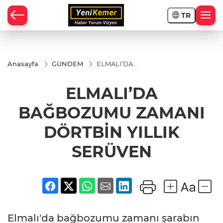
TR
Anasayfa
GÜNDEM
ELMALI’DA
BAĞBOZUMU
ZAMANI
ELMALI’DA
DÖRTBİN
YILLIK
SERÜVEN
BAĞBOZUMU ZAMANI
DÖRTBİN YILLIK
SERÜVEN
Elmalı'da bağbozumu zamanı şarabın