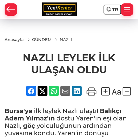
TR
Anasayfa
GÜNDEM
NAZLI
LEYLEK
İLK
NAZLI LEYLEK İLK
ULAŞAN
OLDU
ULAŞAN OLDU
Bursa'ya
ilk leylek Nazlı ulaştı!
Balıkçı
Adem Yılmaz'ın
dostu Yaren'in eşi olan
Nazlı,
göç
yolculuğunun ardından
yuvasına kondu. Yaren'in dönüşü