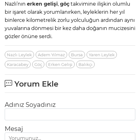
Nazlı’nın
erken gelişi
,
göç
takvimine ilişkin olumlu
bir işaret olarak yorumlanırken, leyleklerin her yıl
binlerce kilometrelik zorlu yolculuğun ardından aynı
yuvalarına dönmesi bir kez daha doğanın mucizesini
gözler önüne serdi.
Nazlı Leylek
Adem Yılmaz
Bursa
Yaren Leylek
Karacabey
Göç
Erken Gelişi
Balıkçı
Yorum Ekle
Adınız Soyadınız
Mesaj