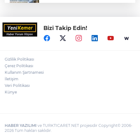
KEMER'DE TARİH YENİDEN AYAĞA
KALKIYOR
Bizi Takip Edin!
Sahilde Tek Başına Bir Özgürlük Hikâyesi
ULUPINAR, SICAK YAZ GÜNLERİNDE
TURİSTLERİN GÖZDESİ OLMAYA DEVAM
Gizlilik Politikası
EDİYOR
Çerez Politikası
Kullanım Şartnamesi
İletişim
MUSTAFA ERTUĞRUL MEVZİLERİ İÇİN
PROTOKOL İMZALANDI
Veri Politikası
Künye
HABER YAZILIMI
ve TURKTICARET.NET projesidir Copyright© 2006-
2026 Tüm hakları saklıdır.