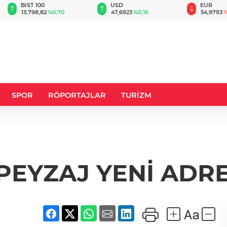
BIST 100
USD
EUR
13.798,82
%0,70
47,6923
%0,16
54,9793
%
SPOR
RÖPORTAJLAR
TURİZM
PEYZAJ YENİ ADR