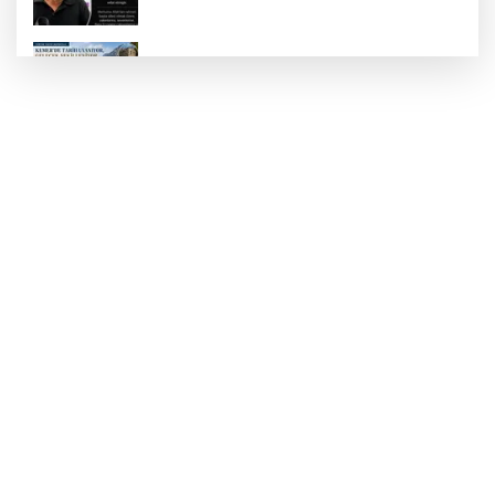
KEMER'DE TARİH YENİDEN AYAĞA
KALKIYOR
Sahilde Tek Başına Bir Özgürlük Hikâyesi
ULUPINAR, SICAK YAZ GÜNLERİNDE
TURİSTLERİN GÖZDESİ OLMAYA DEVAM
EDİYOR
MUSTAFA ERTUĞRUL MEVZİLERİ İÇİN
PROTOKOL İMZALANDI