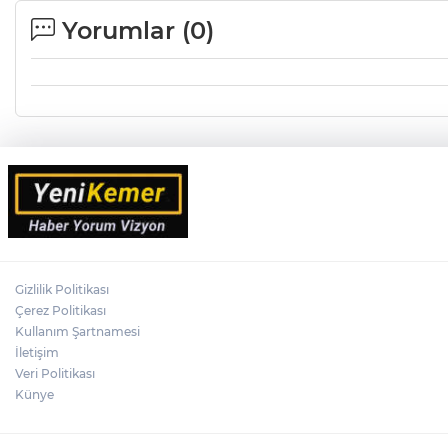
Yorumlar (
0
)
Gizlilik Politikası
Çerez Politikası
Kullanım Şartnamesi
İletişim
Veri Politikası
Künye