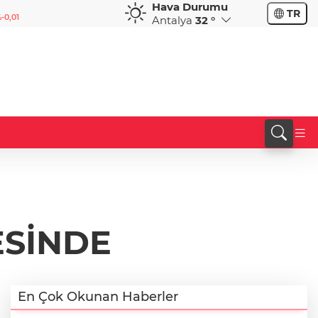
Hava Durumu
GBP
CHF
TR
-0,01
64,1919
%0,07
58,6766
%0,20
Antalya
32 °
ESİNDE
En Çok Okunan Haberler