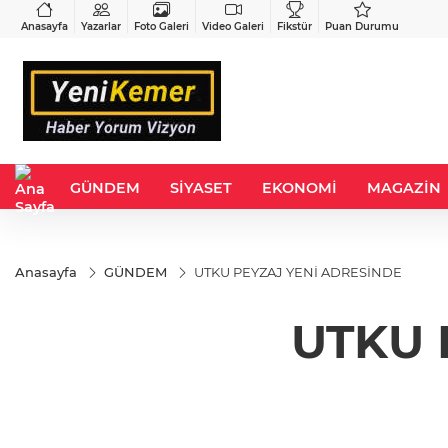
VND
GAU/TRY
3
%-0,22
0,0018
%0,24
6.542,02
%0,76
Anasayfa
Yazarlar
Foto Galeri
Video Galeri
Fikstür
Puan Durumu
GÜNDEM
SİYASET
EKONOMİ
MAGAZİN
Anasayfa
GÜNDEM
UTKU PEYZAJ YENİ ADRESİNDE
UTKU 