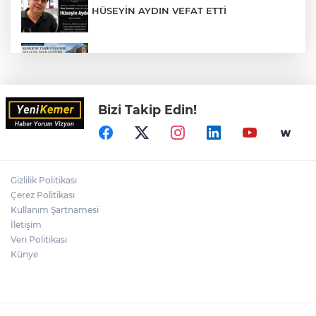
HÜSEYİN AYDIN VEFAT ETTİ
KEMER'DE TARİH YENİDEN AYAĞA
KALKIYOR
Bizi Takip Edin!
Sahilde Tek Başına Bir Özgürlük Hikâyesi
ULUPINAR, SICAK YAZ GÜNLERİNDE
TURİSTLERİN GÖZDESİ OLMAYA DEVAM
Gizlilik Politikası
EDİYOR
Çerez Politikası
Kullanım Şartnamesi
İletişim
MUSTAFA ERTUĞRUL MEVZİLERİ İÇİN
PROTOKOL İMZALANDI
Veri Politikası
Künye