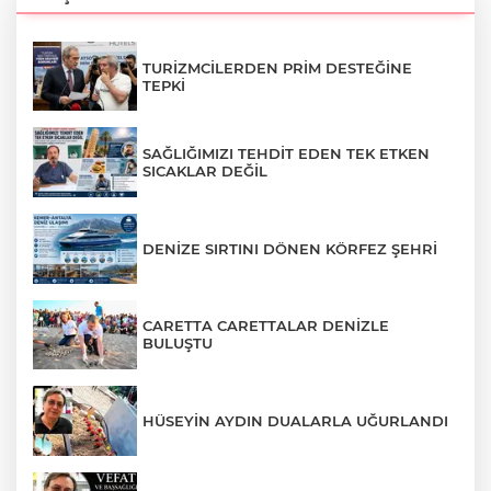
TURİZMCİLERDEN PRİM DESTEĞİNE
TEPKİ
SAĞLIĞIMIZI TEHDİT EDEN TEK ETKEN
SICAKLAR DEĞİL
DENİZE SIRTINI DÖNEN KÖRFEZ ŞEHRİ
CARETTA CARETTALAR DENİZLE
BULUŞTU
HÜSEYİN AYDIN DUALARLA UĞURLANDI