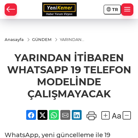
TR
Anasayfa
GÜNDEM
YARINDAN
İTİBAREN
WHATSAPP 19
YARINDAN İTİBAREN
TELEFON
MODELİNDE
ÇALIŞMAYACAK
WHATSAPP 19 TELEFON
MODELİNDE
ÇALIŞMAYACAK
WhatsApp, yeni güncelleme ile 19