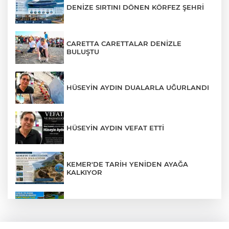
DENİZE SIRTINI DÖNEN KÖRFEZ ŞEHRİ
CARETTA CARETTALAR DENİZLE
BULUŞTU
HÜSEYİN AYDIN DUALARLA UĞURLANDI
HÜSEYİN AYDIN VEFAT ETTİ
KEMER'DE TARİH YENİDEN AYAĞA
KALKIYOR
Sahilde Tek Başına Bir Özgürlük Hikâyesi