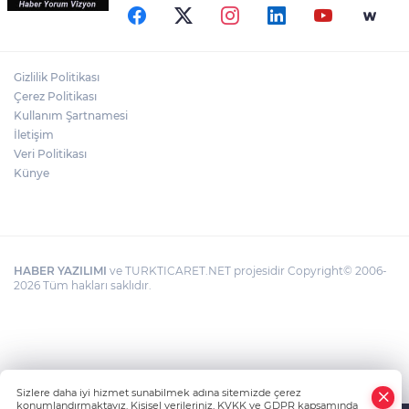
Sahilde Tek Başına Bir Özgürlük Hikâyesi
ULUPINAR, SICAK YAZ GÜNLERİNDE
TURİSTLERİN GÖZDESİ OLMAYA DEVAM
Gizlilik Politikası
EDİYOR
Çerez Politikası
Kullanım Şartnamesi
İletişim
MUSTAFA ERTUĞRUL MEVZİLERİ İÇİN
PROTOKOL İMZALANDI
Veri Politikası
Künye
HABER YAZILIMI
ve TURKTICARET.NET projesidir Copyright© 2006-
2026 Tüm hakları saklıdır.
Sizlere daha iyi hizmet sunabilmek adına sitemizde çerez
konumlandırmaktayız. Kişisel verileriniz, KVKK ve GDPR kapsamında