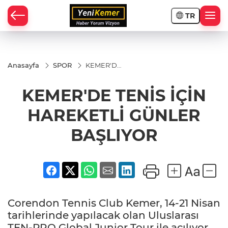
TR
Anasayfa
SPOR
KEMER'DE
TENİS İÇİN
HAREKETLİ
KEMER'DE TENİS İÇİN
GÜNLER
BAŞLIYOR
HAREKETLİ GÜNLER
BAŞLIYOR
Corendon Tennis Club Kemer, 14-21 Nisan
tarihlerinde yapılacak olan Uluslarası
TEN-PRO Global Junior Tour ile açılıyor.