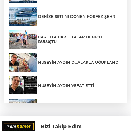
DENİZE SIRTINI DÖNEN KÖRFEZ ŞEHRİ
CARETTA CARETTALAR DENİZLE
BULUŞTU
HÜSEYİN AYDIN DUALARLA UĞURLANDI
HÜSEYİN AYDIN VEFAT ETTİ
KEMER'DE TARİH YENİDEN AYAĞA
KALKIYOR
Bizi Takip Edin!