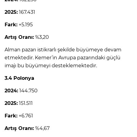
2025:
167.431
Fark:
+5.195
Artış Oranı:
%3,20
Alman pazarı istikrarlı şekilde büyümeye devam
etmektedir. Kemer’in Avrupa pazarındaki güçlü
imajı bu büyümeyi desteklemektedir.
3.4 Polonya
2024:
144.750
2025:
151.511
Fark:
+6.761
Artış Oranı:
%4,67