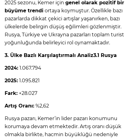
2025 sezonu, Kemer için
genel olarak pozitif bir
büyüme trendi
ortaya koymuştur. Özellikle bazı
pazarlarda dikkat çekici artışlar yaşanırken, bazı
ülkelerde belirgin düşüş eğilimleri gözlenmiştir.
Rusya, Türkiye ve Ukrayna pazarları toplam turist
yoğunluğunda belirleyici rol oynamaktadır.
3. Ülke Bazlı Karşılaştırmalı Analiz
3.1 Rusya
2024:
1.067.794
2025:
1.095.821
Fark:
+28.027
Artış Oranı:
%2,62
Rusya pazarı, Kemer’in lider pazarı konumunu
korumaya devam etmektedir. Artış oranı düşük
olmakla birlikte, hacmin büyüklüğü nedeniyle