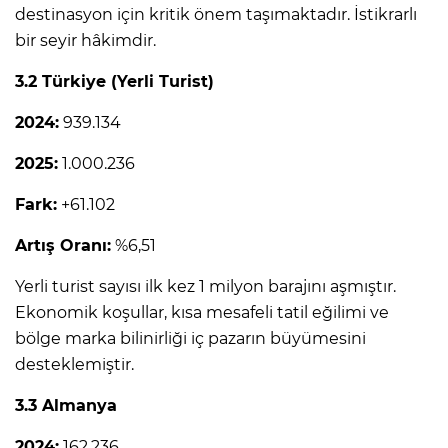
destinasyon için kritik önem taşımaktadır. İstikrarlı
bir seyir hâkimdir.
3.2 Türkiye (Yerli Turist)
2024:
939.134
2025:
1.000.236
Fark:
+61.102
Artış Oranı:
%6,51
Yerli turist sayısı ilk kez 1 milyon barajını aşmıştır.
Ekonomik koşullar, kısa mesafeli tatil eğilimi ve
bölge marka bilinirliği iç pazarın büyümesini
desteklemiştir.
3.3 Almanya
2024:
162.236