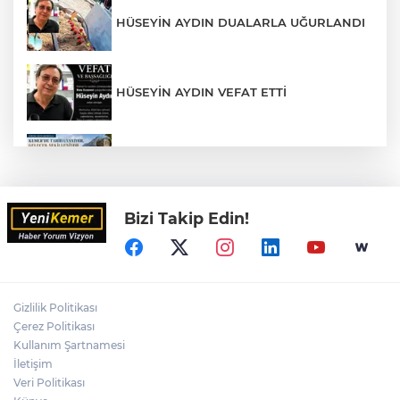
HÜSEYİN AYDIN DUALARLA UĞURLANDI
HÜSEYİN AYDIN VEFAT ETTİ
KEMER'DE TARİH YENİDEN AYAĞA
KALKIYOR
Bizi Takip Edin!
Sahilde Tek Başına Bir Özgürlük Hikâyesi
ULUPINAR, SICAK YAZ GÜNLERİNDE
TURİSTLERİN GÖZDESİ OLMAYA DEVAM
Gizlilik Politikası
EDİYOR
Çerez Politikası
Kullanım Şartnamesi
İletişim
MUSTAFA ERTUĞRUL MEVZİLERİ İÇİN
PROTOKOL İMZALANDI
Veri Politikası