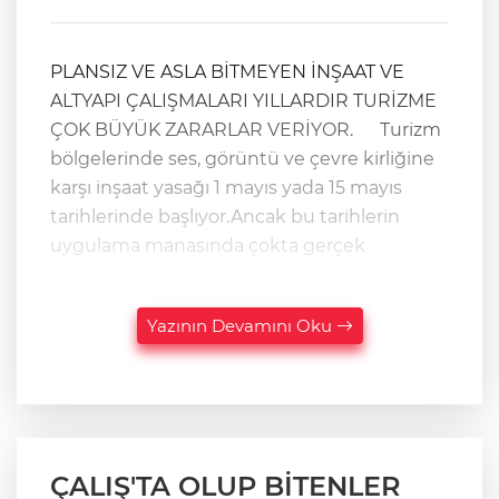
PLANSIZ VE ASLA BİTMEYEN İNŞAAT VE
ALTYAPI ÇALIŞMALARI YILLARDIR TURİZME
ÇOK BÜYÜK ZARARLAR VERİYOR. Turizm
bölgelerinde ses, görüntü ve çevre kirliğine
karşı inşaat yasağı 1 mayıs yada 15 mayıs
tarihlerinde başlıyor.Ancak bu tarihlerin
uygulama manasında çokta gerçek
Yazının Devamını Oku
ÇALIŞ'TA OLUP BİTENLER