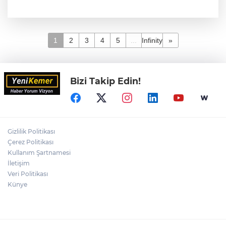
1
2
3
4
5
...
Infinity
»
Bizi Takip Edin!
Gizlilik Politikası
Çerez Politikası
Kullanım Şartnamesi
İletişim
Veri Politikası
Künye