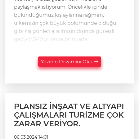
paylaşmak istiyorum. Öncelikle içinde
bulunduğumuz kış aylarına rağmen,
ülkemizin çok büyük bölümünde olduğu
gibi kış günleri alışılmışın dışında güneşli
geçiyor.5-10 yıl önce bilim ada
Yazının Devamını Oku
PLANSIZ İNŞAAT VE ALTYAPI
ÇALIŞMALARI TURİZME ÇOK
ZARAR VERİYOR.
06.03.2024 14:01