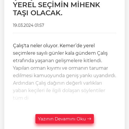
YEREL SEÇİMİN MİHENK
TAŞI OLACAK.
19.03.2024 01:57
Çalış'ta neler oluyor. Kemer’de yerel
seçimlere sayılı günler kala gündem Çalış
etrafında yaşanan gelişmelere kitlendi.
Yapılan orman kıyımı ve ormanın tarumar
edilmesi kamuoyunda geniş yankı uyandırdı.
Ardından Çalış dağının değerli varlıkları
yaban keçileri ile ilgili dolaşan söylentiler
tüm di
Yazının Devamını Oku