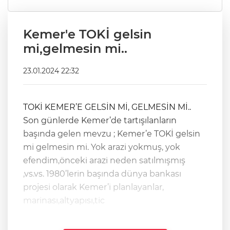
Kemer'e TOKİ gelsin
mi,gelmesin mi..
23.01.2024 22:32
TOKİ KEMER’E GELSİN Mİ, GELMESİN Mİ..
Son günlerde Kemer’de tartışılanların
başında gelen mevzu ; Kemer’e TOKİ gelsin
mi gelmesin mi. Yok arazi yokmuş, yok
efendim,önceki arazi neden satılmışmış
,vs.vs. 1980’lerin başında dünya bankası
projesi olarak Kemer’i planlayanlar,
marinası,altyapısı,tic