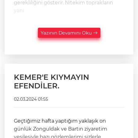
gerekliliğini gösterir. Nitekim toprakların
yanı
Yazının Devamını Oku
KEMER'E KIYMAYIN
EFENDİLER.
02.03.2024 01:55
Geçtiğimiz hafta yaptığım yaklaşık on
günlük Zonguldak ve Bartın ziyaretim
vesilesiyle bazı gözlemlerimi sizlerle