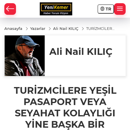
TR
Anasayfa
Yazarlar
Ali Nail KILIÇ
TURİZMCİLERE
YEŞİL
PASAPORT
VEYA SEYAHAT
KOLAYLIĞI
Ali Nail KILIÇ
YİNE BAŞKA
BİR BAHARA
KALDI.
TURİZMCİLERE YEŞİL
PASAPORT VEYA
SEYAHAT KOLAYLIĞI
YİNE BAŞKA BİR